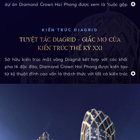
dự án Diamond Crown Hai Phong được xem là “cuộc gặp
gỡ định mệnh”, bởi chính sự kết hợp này kiến tạo một biểu
tượng lừng danh Hải Phòng. Có lẽ hiếm có sự kết hợp ăn ý
nào hơn là kiến trúc Diagrid và chế tác kim hoàn trong
KIẾN TRÚC DIAGRID
xây dựng các công trình bất động sản.
TUYỆT TÁC DIAGRID - GIẤC MƠ CỦA
Để thể hiện những đường cong mềm mại “khó nhằn”, để
thể hiện sự sáng tạo, yêu cầu cao của “bậc thầy kim hoàn”
KIẾN TRÚC THẾ KỶ XXI
DOJI, KTS. Massimo Mercurio đã lựa chọn kết cấu Diagrid
Sở hữu kiến trúc mắt võng Diagrid kết hợp với các khối
bê tông đỉnh cao. Và cũng nhờ ý tưởng đột phá, chất
pha lê độc đáo, Diamond Crown Hai Phong được kiến tạo
“nghệ thuật” của một bậc thầy kim hoàn mà sự ra đời của
từ kỹ thuật đỉnh cao vốn là thách thức với tất cả kiến trúc
một công trình bất động sản có thể vượt xa chuẩn thường
sư trên thế giới.
thấy, trở thành một bất động sản nghệ thuật thực thụ.
Diagrid là sự kết hợp giữa mạng lưới (Grid – lưới) của các
cấu trúc có sẵn trong tự nhiên với nguyên tắc tổ chức hệ
thanh đan chéo trong không gian (Diagonal – đường
chéo). Sự kết hợp tạo ra vẻ đẹp tự do vô tận của hình khối
với một chút phóng khoáng, kiêu sa nhưng đầy bí ấn, tạo
liên tưởng với khối hình của những viên kim cương cùng
họa tiết của vương miện danh giá.