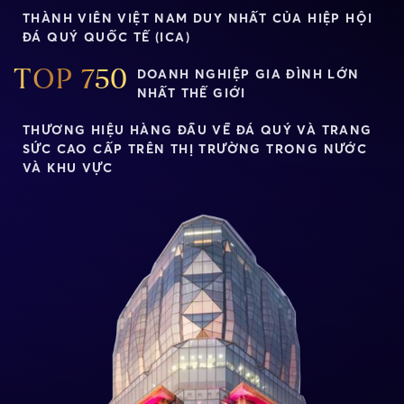
THÀNH VIÊN VIỆT NAM DUY NHẤT CỦA HIỆP HỘI
ĐÁ QUÝ QUỐC TẾ (ICA)
DOANH NGHIỆP GIA ĐÌNH LỚN
TOP 750
NHẤT THẾ GIỚI
THƯƠNG HIỆU HÀNG ĐẦU VỀ ĐÁ QUÝ VÀ TRANG
SỨC CAO CẤP TRÊN THỊ TRƯỜNG TRONG NƯỚC
VÀ KHU VỰC