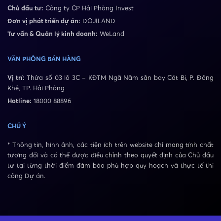
Chủ đầu tư:
Công ty CP Hải Phòng Invest
Đơn vị phát triển dự án:
DOJILAND
Tư vấn & Quản lý kinh doanh:
WeLand
VĂN PHÒNG BÁN HÀNG
Vị trí:
Thửa số 03 lô 3C – KĐTM Ngã Năm sân bay Cát Bi, P. Đông
Khê, TP. Hải Phòng
Hotline:
18000 88896
CHÚ Ý
* Thông tin, hình ảnh, các tiện ích trên website chỉ mang tính chất
tương đối và có thể được điều chỉnh theo quyết định của Chủ đầu
tư tại từng thời điểm đảm bảo phù hợp quy hoạch và thực tế thi
công Dự án.