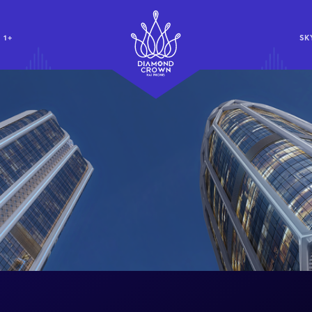
 1+
SK