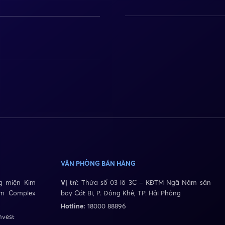
VĂN PHÒNG BÁN HÀNG
 miện Kim
Vị trí:
Thửa số 03 lô 3C – KĐTM Ngã Năm sân
wn Complex
bay Cát Bi, P. Đông Khê, TP. Hải Phòng
Hotline:
18000 88896
nvest