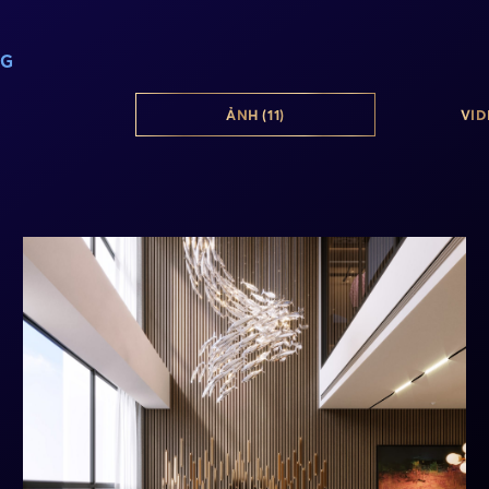
NG
ẢNH (11)
VID