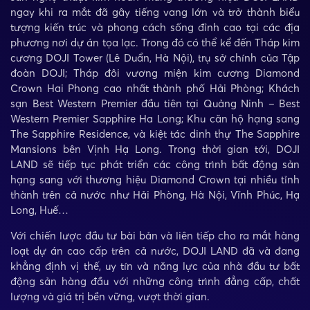
ngay khi ra mắt đã gây tiếng vang lớn và trở thành biểu
tượng kiến trúc và phong cách sống đỉnh cao tại các địa
phương nơi dự án tọa lạc. Trong đó có thể kể đến Tháp kim
cương DOJI Tower (Lê Duẩn, Hà Nội), trụ sở chính của Tập
đoàn DOJI; Tháp đôi vương miện kim cương Diamond
Crown Hai Phong cao nhất thành phố Hải Phòng; Khách
sạn Best Western Premier đầu tiên tại Quảng Ninh – Best
Western Premier Sapphire Ha Long; Khu căn hộ hạng sang
The Sapphire Residence, và kiệt tác dinh thự The Sapphire
Mansions bên Vịnh Hạ Long. Trong thời gian tới, DOJI
LAND sẽ tiếp tục phát triển các công trình bất động sản
hạng sang với thương hiệu Diamond Crown tại nhiều tỉnh
thành trên cả nước như Hải Phòng, Hà Nội, Vĩnh Phúc, Hạ
Long, Huế…
Với chiến lược đầu tư bài bản và liên tiếp cho ra mắt hàng
loạt dự án cao cấp trên cả nước, DOJI LAND đã và đang
khẳng định vị thế, uy tín và năng lực của nhà đầu tư bất
động sản hàng đầu với những công trình đẳng cấp, chất
lượng và giá trị bền vững, vượt thời gian.