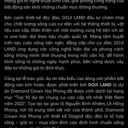
mang giá trị nghệ thuật đỉnh cao, giải phóng công năng của
bất động sản khỏi những chuẩn mực thông thường.
Bên cạnh thiết kế độc đáo, DOJI LAND đầu tư chăm chút
cho chất lượng sống của cư dân với hệ thống thiết bị, vật
liệu cao cấp, thân thiện với môi trường cùng hệ tiện ích all
in one hiện đại theo tiêu chuẩn quốc tế. Mang tâm huyết
kiến tạo cuộc sống tiện nghi, đẳng cấp cho cư dân, DOJI
LAND ứng dụng các công nghệ hiện đại và phong cách
sống thông minh thời thượng trong mỗi căn hộ, để hành
trình sống là những ngày hạnh phúc, bền vững được xây
đắp từ những giá trị đích thực.
Cũng tại lễ trao giải, dự án tiêu biểu của dòng sản phẩm bất
động sản kim hoàn, được phát triển bởi
DOJI LAND
là dự
án Diamond Crown Hai Phong đã được vinh danh tại hạng
mục “Top 10 dự án chung cư cao cấp tốt nhất Việt Nam
năm 2022”. Tọa lạc tại giao lộ Nguyễn Bỉnh Khiêm, Lê Hồng
Phong, nơi lõi trung tâm kết nối của thành phố, Diamond
Crown Hai Phong với thiết kế Diagrid độc đáo là tổ hợp
sống – giải trí – mua sắm đỉnh cao định hình chuẩn sống