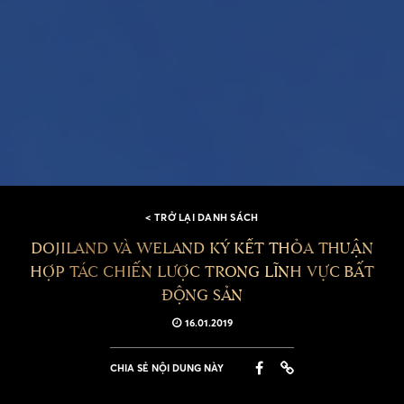
< TRỞ LẠI DANH SÁCH
DOJILAND VÀ WELAND KÝ KẾT THỎA THUẬN
HỢP TÁC CHIẾN LƯỢC TRONG LĨNH VỰC BẤT
ĐỘNG SẢN
16.01.2019
CHIA SẺ NỘI DUNG NÀY