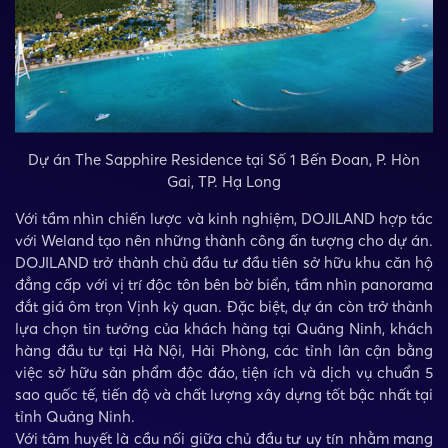
Dự án The Sapphire Residence tại Số 1 Bến Đoan, P. Hòn
Gai, TP. Hạ Long
Với tầm nhìn chiến lược và kinh nghiệm, DOJILAND hợp tác
với Weland tạo nên những thành công ấn tượng cho dự án.
DOJILAND trở thành chủ đầu tư đầu tiên sở hữu khu căn hộ
đẳng cấp với vị trí độc tôn bên bờ biển, tầm nhìn panorama
đắt giá ôm trọn Vịnh kỳ quan. Đặc biệt, dự án còn trở thành
lựa chọn tin tưởng của khách hàng tại Quảng Ninh, khách
hàng đầu tư tại Hà Nội, Hải Phòng, các tỉnh lân cận bằng
việc sở hữu sản phẩm độc đáo, tiện ích và dịch vụ chuẩn 5
sao quốc tế, tiến độ và chất lượng xây dựng tốt bậc nhất tại
tỉnh Quảng Ninh.
Với tâm huyết là cầu nối giữa chủ đầu tư uy tín nhằm mang