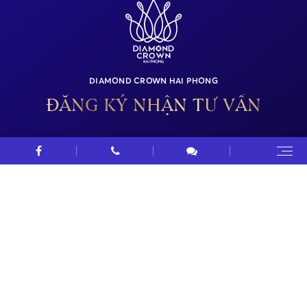
DIAMOND CROWN HAI PHONG
ĐĂNG KÝ NHẬN TƯ VẤN
HỌ VÀ TÊN
SỐ ĐIỆN THOẠI
EMAIL