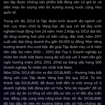
tạo lập được những sản phẩm bất động sản có giá trị và
diện mạo ấn tượng trên thị trường trong nước cũng như
quốc tế.
Trong khi đó, DOJI là Tập đoàn kinh doanh đa ngành với
lĩnh vực then chốt là Vàng bạc đá quý với bề dày kinh
nghiệm hoạt động hơn 24 năm. Hơn 2 thập kỷ, DOJI đạt tốc
độ tăng trưởng bứt phá và bền vững, đặc biệt, năm 2017
xuất sắc đạt tổng doanh thu gần 50.000 tỷ đồng. Mức tăng
trưởng doanh thu vượt bậc đã giúp Tập đoàn này có 8 năm
liên tiếp (từ năm 2010 – 2017) đạt Top 5 Doanh nghiệp tư
nhân lớn nhất Việt Nam, trong đó nổi trội với 3 năm liền giữ
ngôi Vương (năm 2012, 2013, 2014) tại bảng xếp hạng 500
Doanh nghiệp Tư nhân lớn nhất Việt Nam.
Năm 2014, DOJI đã cho ra đời DOJILAND – thương hiệu bất
động sản của Tập đoàn Vàng bạc Đá quý DOJI. Từ khi
thành lập DOJILAND đã được biết đến là một trong số ít
doanh nghiệp bất động sản sở hữu “kho tài nguyên” đồ sộ
với các dự án có tổng số vốn đầu tư lớn, vị trí đắc địa, kiến
trúc đẳng cấp cùng khả năng khai thác tối đa. DOJILAND
đã tạo dấu ấn trên thị trường bằng việc sở hữu những dự