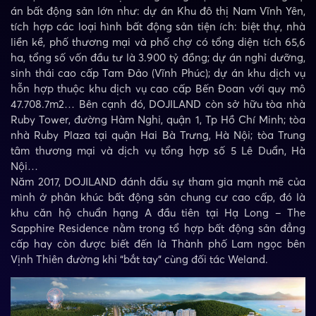
án bất động sản lớn như: dự án Khu đô thị Nam Vĩnh Yên,
tích hợp các loại hình bất động sản tiện ích: biệt thự, nhà
liền kề, phố thương mại và phố chợ có tổng diện tích 65,6
ha, tổng số vốn đầu tư là 3.900 tỷ đồng; dự án nghỉ dưỡng,
sinh thái cao cấp Tam Đảo (Vĩnh Phúc); dự án khu dịch vụ
hỗn hợp thuộc khu dịch vụ cao cấp Bến Đoan với quy mô
47.708.7m2… Bên cạnh đó, DOJILAND còn sở hữu tòa nhà
Ruby Tower, đường Hàm Nghi, quận 1, Tp Hồ Chí Minh; tòa
nhà Ruby Plaza tại quận Hai Bà Trưng, Hà Nội; tòa Trung
tâm thương mại và dịch vụ tổng hợp số 5 Lê Duẩn, Hà
Nội…
Năm 2017, DOJILAND đánh dấu sự tham gia mạnh mẽ của
mình ở phân khúc bất động sản chung cư cao cấp, đó là
khu căn hộ chuẩn hạng A đầu tiên tại Hạ Long – The
Sapphire Residence nằm trong tổ hợp bất động sản đẳng
cấp hay còn được biết đến là Thành phố Lam ngọc bên
Vịnh Thiên đường khi “bắt tay” cùng đối tác Weland.