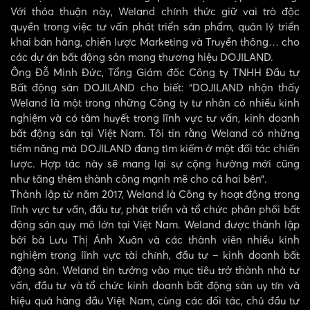
Với thỏa thuận này, Weland chính thức giữ vai trò độc
quyền trong việc tư vấn phát triển sản phẩm, quản lý triển
khai bán hàng, chiến lược Marketing và Truyền thông… cho
các dự án bất động sản mang thương hiệu DOJILAND.
Ông Đỗ Minh Đức, Tổng Giám đốc Công ty TNHH Đầu tư
Bất động sản DOJILAND cho biết: “DOJILAND nhận thấy
Weland là một trong những Công ty tư nhân có nhiều kinh
nghiệm và có tâm huyết trong lĩnh vực tư vấn, kinh doanh
bất động sản tại Việt Nam. Tôi tin rằng Weland có những
tiềm năng mà DOJILAND đang tìm kiếm ở một đối tác chiến
lược. Hợp tác này sẽ mang lại sự cộng hưởng mới cũng
như tăng thêm thành công mạnh mẽ cho cả hai bên”.
Thành lập từ năm 2017, Weland là Công ty hoạt động trong
lĩnh vực tư vấn, đầu tư, phát triển và tổ chức phân phối bất
động sản quy mô lớn tại Việt Nam. Weland được thành lập
bởi bà Lưu Thị Ánh Xuân và các thành viên nhiều kinh
nghiệm trong lĩnh vực tài chính, đầu tư – kinh doanh bất
động sản. Weland tin tưởng vào mục tiêu trở thành nhà tư
vấn, đầu tư và tổ chức kinh doanh bất động sản uy tín và
hiệu quả hàng đầu Việt Nam, cùng các đối tác, chủ đầu tư