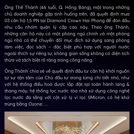
Ông Thế Thành (46 tuổi, Q. Hồng Bàng), một trong những
chủ doanh nghiệp gặp tình huống trên, đã quyết định mua
03 căn hộ 1,5 PN tại Diamond Crown Hai Phong để đón đầu
nhu cầu nhóm quản lý cấp cao này. Theo ông Thành,
những căn hộ này có một phòng ngủ chính và một phòng
ngủ nhỏ có thể chuyển đổi mục đích sử dụng sang phòng
làm việc, đọc sách – đặc biệt phù hợp với người nước
ngoài thích sự riêng tư, không gian sống không có diện tích
thừa và tách biệt rõ ràng trong công năng.
Ông Thành chia sẻ về quyết định đầu tư căn hộ khởi nguồn
từ sự tận tâm của Chủ đầu tư trong từng chi tiết nhỏ, như
với hệ thống điều hoà được lắp đặt tại toàn hành lang &
thang máy; hệ thống lọc nước tòa nhà sử dụng công nghệ
lọc nước đa tầng với cột xử lý vi lọc 5Micron, có hệ khử
trùng bằng Ozone; …