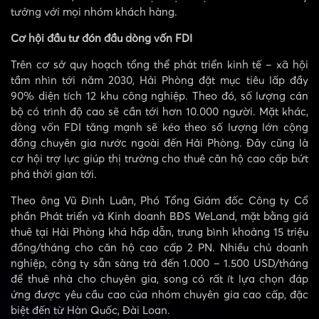
tưởng với mọi nhóm khách hàng.
Cơ hội đầu tư đón đầu dòng vốn FDI
Trên cơ sở quy hoạch tổng thể phát triển kinh tế – xã hội
tầm nhìn tới năm 2030, Hải Phòng đặt mục tiêu lấp đầy
90% diện tích 12 khu công nghiệp. Theo đó, số lượng cán
bộ có trình độ cao sẽ cần tới hơn 10.000 người. Mặt khác,
dòng vốn FDI tăng mạnh sẽ kéo theo số lượng lớn cộng
đồng chuyên gia nước ngoài đến Hải Phòng. Đây cũng là
cơ hội trợ lực giúp thị trường cho thuê căn hộ cao cấp bứt
phá thời gian tới.
Theo ông Vũ Đình Luân, Phó Tổng Giám đốc Công ty Cổ
phần Phát triển và Kinh doanh BĐS WeLand, mặt bằng giá
thuê tại Hải Phòng khá hấp dẫn, trung bình khoảng 15 triệu
đồng/tháng cho căn hộ cao cấp 2 PN. Nhiều chủ doanh
nghiệp, công ty sẵn sàng trả đến 1.000 – 1.500 USD/tháng
để thuê nhà cho chuyên gia, song có rất ít lựa chọn đáp
ứng được yêu cầu cao của nhóm chuyên gia cao cấp, đặc
biệt đến từ Hàn Quốc, Đài Loan.