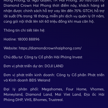
Hồng Phong, Q. Ngô Quyền, TP. Hải Phòng. Sở hữu căn hộ
Diamond Crown Hai Phong thời điểm này, khách hàng sẽ
nhận được chính sách hỗ trợ vay lên đến 75% GTCH, hỗ trợ
lãi suất 0% trong 18 tháng, miễn phí dịch vụ quản lý 01 năm,
cùng gói nội thất lên tới 60 triệu đồng khi mua căn hộ.
Thông tin chi tiết liên hệ:
Hotline: 18000 88896
Website:
https://diamondcrownhaiphong.com/
Chủ đầu tư: Công ty Cổ phần Hải Phòng Invest
Đơn vị phát triển dự án: DOJI LAND
Đơn vị phát triển kinh doanh: Công ty Cổ phần Phát triển
và Kinh doanh BĐS Weland
Đại lý phân phối: Megahomes, Four Home, Vhomes,
Moneyland, Diamond Land, Mai Viet Land, Địa ốc Hải
Phòng DHP, VHS, Bhomes, Trustreal.