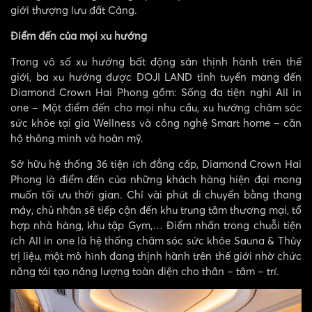
giới thượng lưu đất Cảng.
Điểm đến của mọi xu hướng
Trong vô số xu hướng bất động sản thịnh hành trên thế
giới, ba xu hướng được DOJI LAND tinh tuyển mang đến
Diamond Crown Hai Phong gồm: Sống đa tiện nghi All in
one – Một điểm đến cho mọi nhu cầu, xu hướng chăm sóc
sức khỏe tại gia Wellness và công nghệ Smart home – căn
hộ thông minh và hoàn mỹ.
Sở hữu hệ thống 36 tiện ích đẳng cấp, Diamond Crown Hai
Phong là điểm đến của những khách hàng hiện đại mong
muốn tối ưu thời gian. Chỉ vài phút di chuyển bằng thang
máy, chủ nhân sẽ tiếp cận đến khu trung tâm thương mại, tổ
hợp nhà hàng, khu tập Gym,… Điểm nhấn trong chuỗi tiện
ích All in one là hệ thống chăm sóc sức khỏe Sauna & Thủy
trị liệu, một mô hình đang thịnh hành trên thế giới nhờ chức
năng tái tạo năng lượng toàn diện cho thân – tâm – trí.